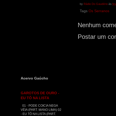
by
Rádio Do Gaudério
às
fe
Tags
Os Serranos
Nenhum comen
Postar um co
Acervo Gaúcho
GAROTOS DE OURO -
EU TÔ NA LISTA
01 - PODE COICIA NEGA
VÉIA (PART. MANO LIMA) 02
- EU TÔ NA LISTA (PART.