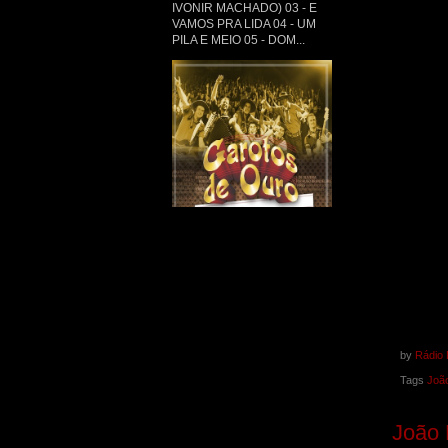
IVONIR MACHADO) 03 - E
VAMOS PRA LIDA 04 - UM
PILA E MEIO 05 - DOM...
by
Rádio 
Tags
João
João 