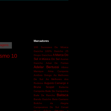
Marcadores
tagens
100 Sucessos Da Música
Gaúcha
100% Gaúcho
25
ismo 10
A Marca Do
Grupo Gaúchos
Sul
A Música Do Sul
Acervo
Gaúcho
Adair De Freitas
Adelar Bertussi
Albino
Manique
Alma Campeira
Antônio Gringo
As Melhores
Do Sul
As Melhores dos
Augusto Camargo e
Rodeios
Bruna Scopel
Bailanta
Campeira
Baile De Campanha
Baitaca
Baile De Rancho
Bando Gaúcho
Beto Caetano
Bolicho da Alegria
Campesinos Do Sul
Cenair