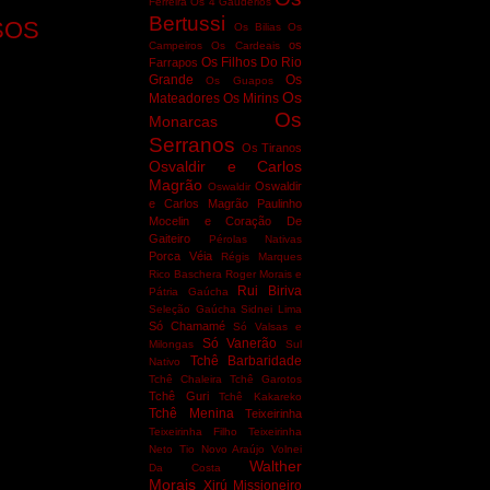
Ferreira
Os 4 Gaudérios
Bertussi
SOS
Os Bilias
Os
os
Campeiros
Os Cardeais
Os Filhos Do Rio
Farrapos
Grande
Os
Os Guapos
Os
Mateadores
Os Mirins
Os
Monarcas
Serranos
Os Tiranos
Osvaldir e Carlos
Magrão
Oswaldir
Oswaldir
e Carlos Magrão
Paulinho
Mocelin e Coração De
Gaiteiro
Pérolas Nativas
Porca Véia
Régis Marques
Rico Baschera
Roger Morais e
Rui Biriva
Pátria Gaúcha
Seleção Gaúcha
Sidnei Lima
Só Chamamé
Só Valsas e
Só Vanerão
Milongas
Sul
Tchê Barbaridade
Nativo
Tchê Chaleira
Tchê Garotos
Tchê Guri
Tchê Kakareko
Tchê Menina
Teixeirinha
Teixeirinha Filho
Teixeirinha
Neto
Tio Novo Araújo
Volnei
Walther
Da Costa
Morais
Xirú Missioneiro