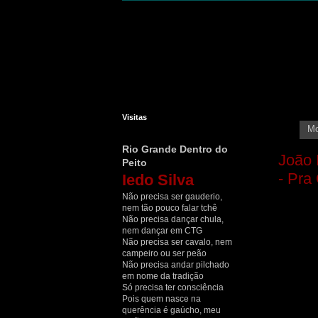
Visitas
Mo
Rio Grande Dentro do
João 
Peito
- Pra
Iedo Silva
Não precisa ser gauderio,
nem tão pouco falar tchê
Não precisa dançar chula,
nem dançar em CTG
Não precisa ser cavalo, nem
campeiro ou ser peão
Não precisa andar pilchado
em nome da tradição
Só precisa ter consciência
Pois quem nasce na
querência é gaúcho, meu