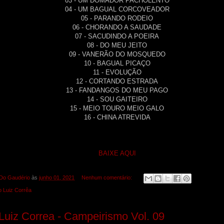
03 - UM DOMADOR PACHOLENTO
04 - UM BAGUAL CORCOVEADOR
05 - PARANDO RODEIO
06 - CHORANDO A SAUDADE
07 - SACUDINDO A POEIRA
08 - DO MEU JEITO
09 - VANERÃO DO MOSQUEDO
10 - BAGUAL PICAÇO
11 - EVOLUÇÃO
12 - CORTANDO ESTRADA
13 - FANDANGOS DO MEU PAGO
14 - SOU GAITEIRO
15 - MEIO TOURO MEIO GALO
16 - CHINA ATREVIDA
BAIXE AQUI
Do Gaudério
às
junho 01, 2021
Nenhum comentário:
 Luiz Corrêa
Luiz Correa - Campeirismo Vol. 09