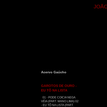
JOÃO
Acervo Gaúcho
GAROTOS DE OURO -
EU TÔ NA LISTA
01 - PODE COICIA NEGA
VÉIA (PART. MANO LIMA) 02
- EU TÔ NA LISTA (PART.