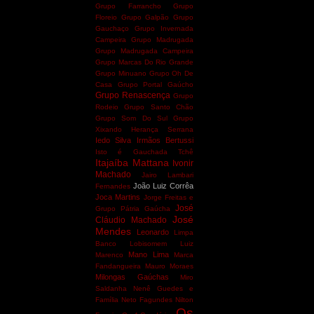
Grupo Farrancho
Grupo
Floreio
Grupo Galpão
Grupo
Gauchaço
Grupo Invernada
Campeira
Grupo Madrugada
Grupo Madrugada Campeira
Grupo Marcas Do Rio Grande
Grupo Minuano
Grupo Oh De
Casa
Grupo Portal Gaúcho
Grupo Renascença
Grupo
Rodeio
Grupo Santo Chão
Grupo Som Do Sul
Grupo
Xixando
Herança Serrana
Iedo Silva
Irmãos Bertussi
Isto é Gauchada Tchê
Itajaíba Mattana
Ivonir
Machado
Jairo Lambari
João Luiz Corrêa
Fernandes
Joca Martins
Jorge Freitas e
José
Grupo Pátria Gaúcha
José
Cláudio Machado
Mendes
Leonardo
Limpa
Banco
Lobisomem
Luiz
Mano Lima
Marenco
Marca
Fandangueira
Mauro Moraes
Milongas Gaúchas
Miro
Saldanha
Nenê Guedes e
Família
Neto Fagundes
Nilton
Os