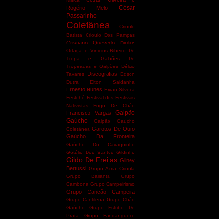
César Oliveira e
Maicá
César
Rogério Melo
Passarinho
Coletânea
Crioulo
Batista
Crioulo Dos Pampas
Cristiano Quevedo
Darlan
Ortaça e Vinicius Ribeiro
De
Tropa e Galpões
De
Tropeadas e Galpões
Délcio
Discografias
Tavares
Edson
Dutra
Elton Saldanha
Ernesto Nunes
Ervan Silveira
Festchê
Festival dos Festivais
Nativistas
Fogo De Chão
Galpão
Francisco Vargas
Gaúcho
Galpão Gaúcho
Garotos De Ouro
Coletânea
Gaúcho Da Fronteira
Gaúcho Do Cavaquinho
Getúlio Dos Santos
Gildinho
Gildo De Freitas
Gilney
Bertussi
Grupo Alma Crioula
Grupo Bailanta
Grupo
Cambona
Grupo Campeirismo
Grupo Canção Campeira
Grupo Cantilena
Grupo Chão
Gaúcho
Grupo Estribo De
Prata
Grupo Fandangueiro