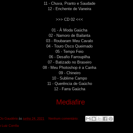
11 - Chuva, Pranto e Saudade
12 - Enchente de Vaneira
>>> CD 02 <<<
.
01 - À Moda Gaúcha
02 - Namoro de Bailanta
03 - Roubaram Meu Cavalo
04 - Touro Osco Queimado
05 - Tempo Feio
06 - Desafio Farroupilha
07 - Batizado no Braseiro
08 - Meu Photoshop é a Canha
09 - Chineiro
10 - Sublime Campo
11 - Querência de Gaúcho
12 - Farra Gaúcha
Mediafire
Do Gaudério
às
junho 24, 2021
Nenhum comentário:
 Luiz Corrêa