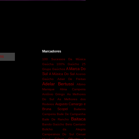
Marcadores
ens
100 Sucessos Da Música
Gaúcha
100% Gaúcho
25
A Marca Do
Grupo Gaúchos
Sul
A Música Do Sul
Acervo
Gaúcho
Adair De Freitas
Adelar Bertussi
Albino
Manique
Alma Campeira
Antônio Gringo
As Melhores
Do Sul
As Melhores dos
Augusto Camargo e
Rodeios
Bruna Scopel
Bailanta
Campeira
Baile De Campanha
Baitaca
Baile De Rancho
Bando Gaúcho
Beto Caetano
Bolicho da Alegria
Campesinos Do Sul
Cenair