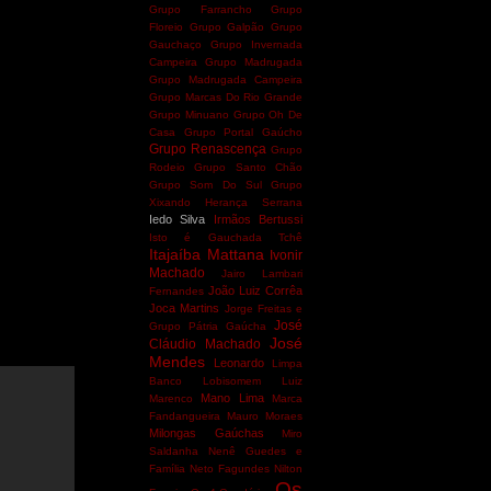
Grupo Farrancho
Grupo
Floreio
Grupo Galpão
Grupo
Gauchaço
Grupo Invernada
Campeira
Grupo Madrugada
Grupo Madrugada Campeira
Grupo Marcas Do Rio Grande
Grupo Minuano
Grupo Oh De
Casa
Grupo Portal Gaúcho
Grupo Renascença
Grupo
Rodeio
Grupo Santo Chão
Grupo Som Do Sul
Grupo
Xixando
Herança Serrana
Iedo Silva
Irmãos Bertussi
Isto é Gauchada Tchê
Itajaíba Mattana
Ivonir
Machado
Jairo Lambari
João Luiz Corrêa
Fernandes
Joca Martins
Jorge Freitas e
José
Grupo Pátria Gaúcha
José
Cláudio Machado
Mendes
Leonardo
Limpa
Banco
Lobisomem
Luiz
Mano Lima
Marenco
Marca
Fandangueira
Mauro Moraes
Milongas Gaúchas
Miro
Saldanha
Nenê Guedes e
Família
Neto Fagundes
Nilton
Os