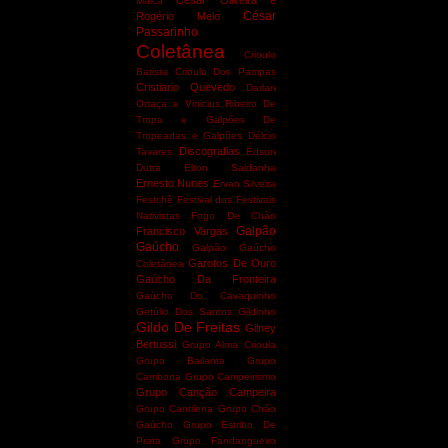
César Oliveira e
Maicá
César
Rogério Melo
Passarinho
Coletânea
Crioulo
Batista
Crioulo Dos Pampas
Cristiano Quevedo
Darlan
Ortaça e Vinicius Ribeiro
De
Tropa e Galpões
De
Tropeadas e Galpões
Délcio
Discografias
Tavares
Edson
Dutra
Elton Saldanha
Ernesto Nunes
Ervan Silveira
Festchê
Festival dos Festivais
Nativistas
Fogo De Chão
Galpão
Francisco Vargas
Gaúcho
Galpão Gaúcho
Garotos De Ouro
Coletânea
Gaúcho Da Fronteira
Gaúcho Do Cavaquinho
Getúlio Dos Santos
Gildinho
Gildo De Freitas
Gilney
Bertussi
Grupo Alma Crioula
Grupo Bailanta
Grupo
Cambona
Grupo Campeirismo
Grupo Canção Campeira
Grupo Cantilena
Grupo Chão
Gaúcho
Grupo Estribo De
Prata
Grupo Fandangueiro