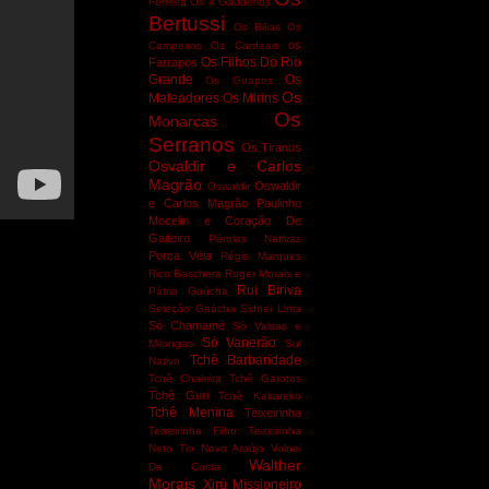
Ferreira
Os 4 Gaudérios
Bertussi
Os Bilias
Os
os
Campeiros
Os Cardeais
Os Filhos Do Rio
Farrapos
Grande
Os
Os Guapos
Os
Mateadores
Os Mirins
Os
Monarcas
Serranos
Os Tiranos
Osvaldir e Carlos
Magrão
Oswaldir
Oswaldir
e Carlos Magrão
Paulinho
Mocelin e Coração De
Gaiteiro
Pérolas Nativas
Porca Véia
Régis Marques
Rico Baschera
Roger Morais e
Rui Biriva
Pátria Gaúcha
Seleção Gaúcha
Sidnei Lima
Só Chamamé
Só Valsas e
Só Vanerão
Milongas
Sul
Tchê Barbaridade
Nativo
Tchê Chaleira
Tchê Garotos
Tchê Guri
Tchê Kakareko
Tchê Menina
Teixeirinha
Teixeirinha Filho
Teixeirinha
Neto
Tio Novo Araújo
Volnei
Walther
Da Costa
Morais
Xirú Missioneiro