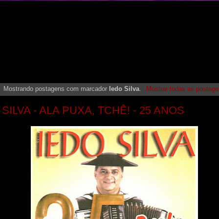
Mostrando postagens com marcador
Iedo Silva
.
Mostrar todas as postag
 SILVA - ALA PUXA, TCHÊ! - 25 ANOS