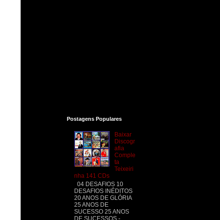
Postagens Populares
Baixar
Discogr
afia
Comple
ta
Teixeiri
nha 141 CDs
04 DESAFIOS 10
DESAFIOS INÉDITOS
20 ANOS DE GLÓRIA
25 ANOS DE
SUCESSO 25 ANOS
DE SUCESSOS -