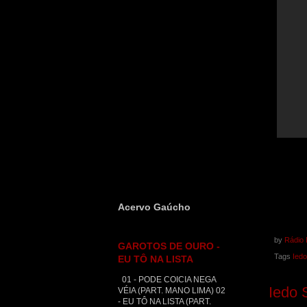
Acervo Gaúcho
by
Rádio 
GAROTOS DE OURO -
Tags
Iedo
EU TÔ NA LISTA
01 - PODE COICIA NEGA
Iedo 
VÉIA (PART. MANO LIMA) 02
- EU TÔ NA LISTA (PART.