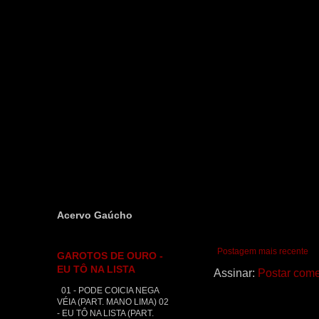
Acervo Gaúcho
Postagem mais recente
GAROTOS DE OURO -
EU TÔ NA LISTA
Assinar:
Postar come
01 - PODE COICIA NEGA
VÉIA (PART. MANO LIMA) 02
- EU TÔ NA LISTA (PART.