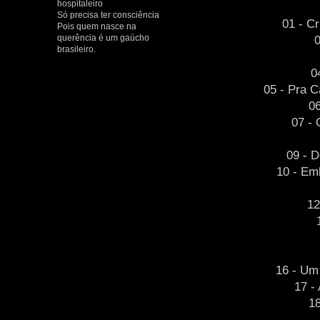
hospitaleiro
Só precisa ter consciência
01 - C
Pois quem nasce na
querência é um gaúcho
brasileiro.
0
05 - Pra C
06
07 - 
09 - 
10 - Em
12
16 - Um 
17 -
1