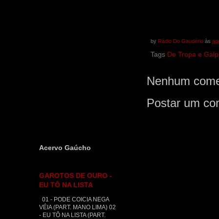
by
Rádio Do Gaudério
às
ag
Tags
De Tropa e Gal
Nenhum comen
Postar um co
Acervo Gaúcho
GAROTOS DE OURO -
EU TÔ NA LISTA
01 - PODE COICIA NEGA
VÉIA (PART. MANO LIMA) 02
- EU TÔ NA LISTA (PART.