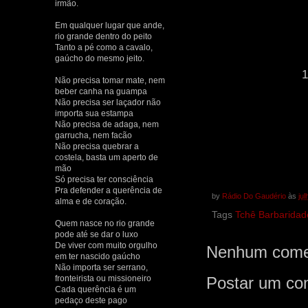
irmão.
Em qualquer lugar que ande,
rio grande dentro do peito
Tanto a pé como a cavalo,
gaúcho do mesmo jeito.
Não precisa tomar mate, nem
beber canha na guampa
Não precisa ser laçador não
importa sua estampa
Não precisa de adaga, nem
garrucha, nem facão
Não precisa quebrar a
costela, basta um aperto de
mão
Só precisa ter consciência
Pra defender a querência de
by
Rádio Do Gaudério
às
ju
alma e de coração.
Tags
Tchê Barbaridad
Quem nasce no rio grande
pode até se dar o luxo
De viver com muito orgulho
Nenhum comen
em ter nascido gaúcho
Não importa ser serrano,
fronteirista ou missioneiro
Postar um co
Cada querência é um
pedaço deste pago