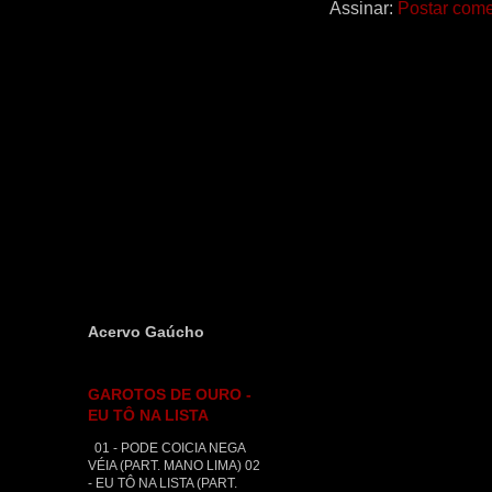
Assinar:
Postar come
Acervo Gaúcho
GAROTOS DE OURO -
EU TÔ NA LISTA
01 - PODE COICIA NEGA
VÉIA (PART. MANO LIMA) 02
- EU TÔ NA LISTA (PART.