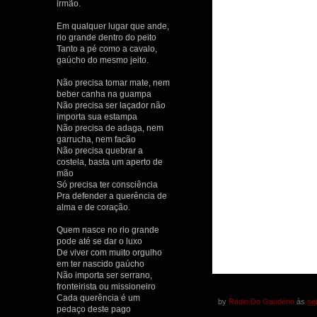
irmão.
Em qualquer lugar que ande,
rio grande dentro do peito
Tanto a pé como a cavalo,
gaúcho do mesmo jeito.
Não precisa tomar mate, nem
beber canha na guampa
Não precisa ser laçador não
importa sua estampa
Não precisa de adaga, nem
garrucha, nem facão
Não precisa quebrar a
costela, basta um aperto de
mão
Só precisa ter consciência
Pra defender a querência de
alma e de coração.
Quem nasce no rio grande
pode até se dar o luxo
De viver com muito orgulho
em ter nascido gaúcho
Não importa ser serrano,
fronteirista ou missioneiro
Cada querência é um
by
Rádio Do Gaudério
às
se
pedaço deste pago